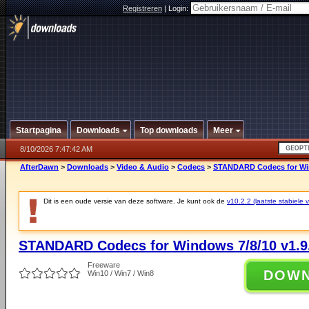
Registreren
|
Login:
Startpagina
Downloads
Top downloads
Meer
8/10/2026 7:47:42 AM
AfterDawn
>
Downloads
>
Video & Audio
>
Codecs
>
STANDARD Codecs for Win
Dit is een oude versie van deze software. Je kunt ook de
v10.2.2 (laatste stabiele v
STANDARD Codecs for Windows 7/8/10 v1.9
Freeware
DOW
Win10 / Win7 / Win8