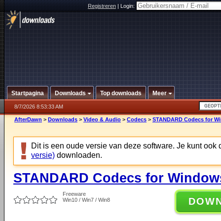
Registreren
|
Login:
Startpagina
Downloads
Top downloads
Meer
8/7/2026 8:53:33 AM
AfterDawn
>
Downloads
>
Video & Audio
>
Codecs
>
STANDARD Codecs for Win
Dit is een oude versie van deze software. Je kunt ook
versie)
downloaden.
STANDARD Codecs for Windows 
Freeware
DOW
Win10 / Win7 / Win8