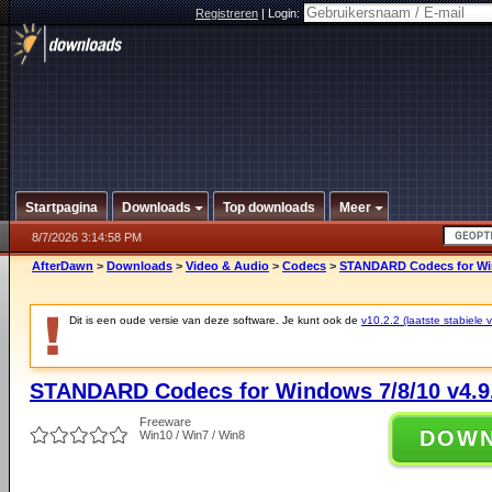
Registreren
|
Login:
Startpagina
Downloads
Top downloads
Meer
8/7/2026 3:14:58 PM
AfterDawn
>
Downloads
>
Video & Audio
>
Codecs
>
STANDARD Codecs for Win
Dit is een oude versie van deze software. Je kunt ook de
v10.2.2 (laatste stabiele v
STANDARD Codecs for Windows 7/8/10 v4.9
Freeware
DOW
Win10 / Win7 / Win8