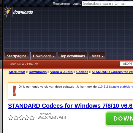
Registreren
|
Login:
Startpagina
Downloads
Top downloads
Meer
8/8/2026 4:21:04 PM
AfterDawn
>
Downloads
>
Video & Audio
>
Codecs
>
STANDARD Codecs for Win
Dit is een oude versie van deze software. Je kunt ook de
v10.2.2 (laatste stabiele v
STANDARD Codecs for Windows 7/8/10 v6.6
Freeware
DOW
Win10 / Win7 / Win8