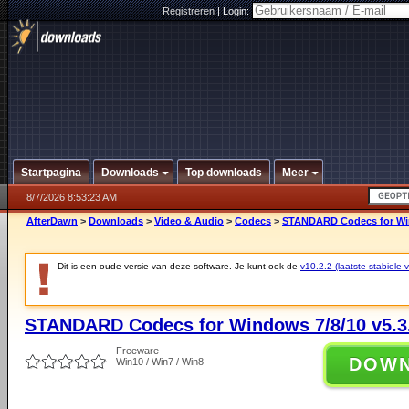
Registreren
|
Login:
Startpagina
Downloads
Top downloads
Meer
8/7/2026 8:53:23 AM
AfterDawn
>
Downloads
>
Video & Audio
>
Codecs
>
STANDARD Codecs for Win
Dit is een oude versie van deze software. Je kunt ook de
v10.2.2 (laatste stabiele v
STANDARD Codecs for Windows 7/8/10 v5.3
Freeware
DOW
Win10 / Win7 / Win8