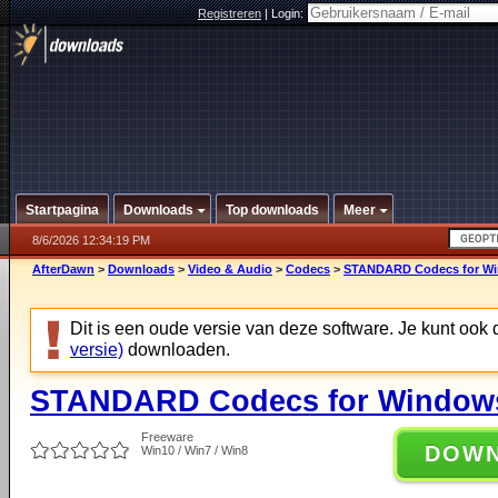
Registreren
|
Login:
Startpagina
Downloads
Top downloads
Meer
8/6/2026 12:34:19 PM
AfterDawn
>
Downloads
>
Video & Audio
>
Codecs
>
STANDARD Codecs for Win
Dit is een oude versie van deze software. Je kunt ook
versie)
downloaden.
STANDARD Codecs for Windows 
Freeware
DOW
Win10 / Win7 / Win8