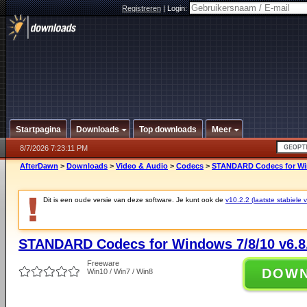
Registreren
|
Login:
Startpagina
Downloads
Top downloads
Meer
8/7/2026 7:23:11 PM
AfterDawn
>
Downloads
>
Video & Audio
>
Codecs
>
STANDARD Codecs for Win
Dit is een oude versie van deze software. Je kunt ook de
v10.2.2 (laatste stabiele v
STANDARD Codecs for Windows 7/8/10 v6.8
Freeware
DOW
Win10 / Win7 / Win8