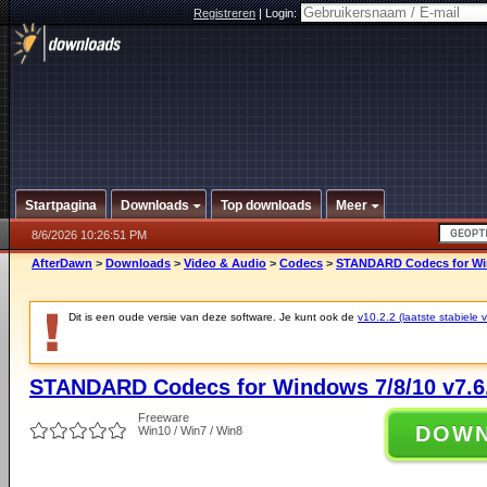
Registreren
|
Login:
Startpagina
Downloads
Top downloads
Meer
8/6/2026 10:26:51 PM
AfterDawn
>
Downloads
>
Video & Audio
>
Codecs
>
STANDARD Codecs for Win
Dit is een oude versie van deze software. Je kunt ook de
v10.2.2 (laatste stabiele v
STANDARD Codecs for Windows 7/8/10 v7.6
Freeware
DOW
Win10 / Win7 / Win8