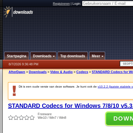
Registreren
|
Login:
Startpagina
Downloads
Top downloads
Meer
8/7/2026 9:36:48 PM
AfterDawn
>
Downloads
>
Video & Audio
>
Codecs
>
STANDARD Codecs for Win
Dit is een oude versie van deze software. Je kunt ook de
v10.2.2 (laatste stabiele v
STANDARD Codecs for Windows 7/8/10 v5.3
Freeware
DOW
Win10 / Win7 / Win8