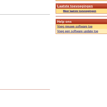
Laatste toevoegingen
Meer laatste toevoegingen
Help ons
Voeg nieuwe software toe
Voeg een software update toe