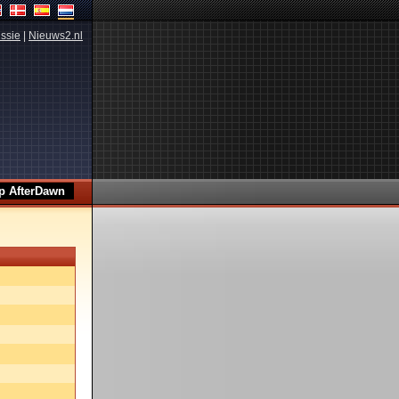
ssie
|
Nieuws2.nl