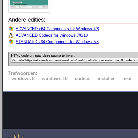
Andere edities:
ADVANCED x64 Components for Windows 7/8
ADVANCED Codecs for Windows 7/8/10
STANDARD x64 Components for Windows 7/8
HTML code om naar deze pagina te linken:
Trefwoorden:
windows 8
windows 10
codecs
installer
mkv