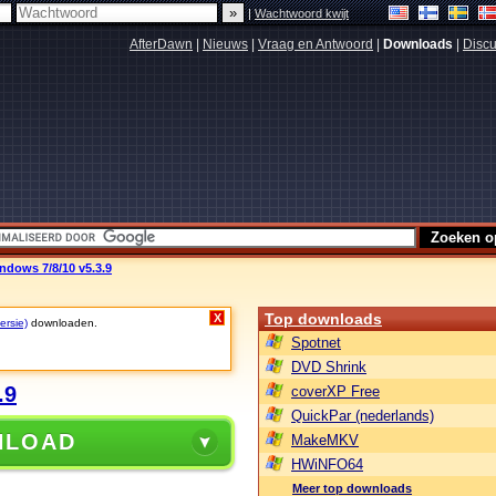
|
Wachtwoord kwijt
AfterDawn
|
Nieuws
|
Vraag en Antwoord
|
Downloads
|
Discu
dows 7/8/10 v5.3.9
Top downloads
X
ersie)
downloaden.
Spotnet
DVD Shrink
.9
coverXP Free
QuickPar (nederlands)
NLOAD
MakeMKV
HWiNFO64
Meer top downloads