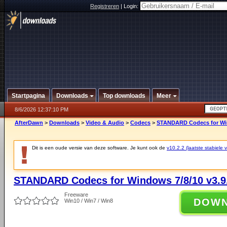
Registreren
|
Login:
Startpagina
Downloads
Top downloads
Meer
8/6/2026 12:37:10 PM
AfterDawn
>
Downloads
>
Video & Audio
>
Codecs
>
STANDARD Codecs for Win
Dit is een oude versie van deze software. Je kunt ook de
v10.2.2 (laatste stabiele v
STANDARD Codecs for Windows 7/8/10 v3.9
Freeware
DOW
Win10 / Win7 / Win8