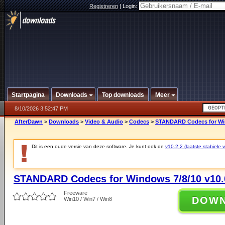
Registreren
|
Login:
Startpagina
Downloads
Top downloads
Meer
8/10/2026 3:52:47 PM
AfterDawn
>
Downloads
>
Video & Audio
>
Codecs
>
STANDARD Codecs for Win
Dit is een oude versie van deze software. Je kunt ook de
v10.2.2 (laatste stabiele v
STANDARD Codecs for Windows 7/8/10 v10.
Freeware
DOW
Win10 / Win7 / Win8