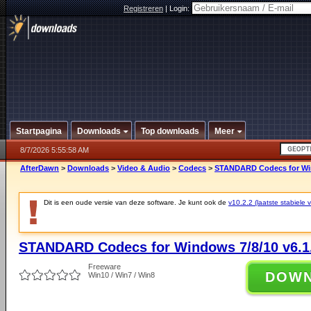
Registreren
|
Login:
Startpagina
Downloads
Top downloads
Meer
8/7/2026 5:55:58 AM
AfterDawn
>
Downloads
>
Video & Audio
>
Codecs
>
STANDARD Codecs for Win
Dit is een oude versie van deze software. Je kunt ook de
v10.2.2 (laatste stabiele v
STANDARD Codecs for Windows 7/8/10 v6.1
Freeware
DOW
Win10 / Win7 / Win8