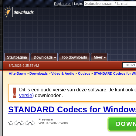
Registreren
|
Login:
Startpagina
Downloads
Top downloads
Meer
8/9/2026 9:35:57 AM
AfterDawn
>
Downloads
>
Video & Audio
>
Codecs
>
STANDARD Codecs for Win
Dit is een oude versie van deze software. Je kunt ook
versie)
downloaden.
STANDARD Codecs for Windows 
Freeware
DOW
Win10 / Win7 / Win8