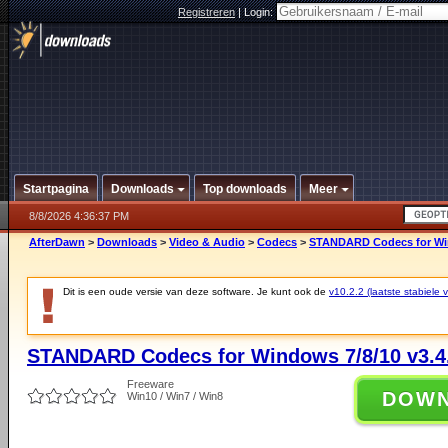
Registreren
|
Login:
Startpagina
Downloads
Top downloads
Meer
8/8/2026 4:36:37 PM
AfterDawn
>
Downloads
>
Video & Audio
>
Codecs
>
STANDARD Codecs for Win
Dit is een oude versie van deze software. Je kunt ook de
v10.2.2 (laatste stabiele v
STANDARD Codecs for Windows 7/8/10 v3.4
Freeware
DOW
Win10 / Win7 / Win8