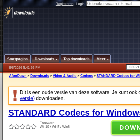
Registreren
|
Login:
Startpagina
Downloads
Top downloads
Meer
8/8/2026 5:41:36 PM
AfterDawn
>
Downloads
>
Video & Audio
>
Codecs
>
STANDARD Codecs for Win
Dit is een oude versie van deze software. Je kunt ook
versie)
downloaden.
STANDARD Codecs for Windows 
Freeware
DOW
Win10 / Win7 / Win8