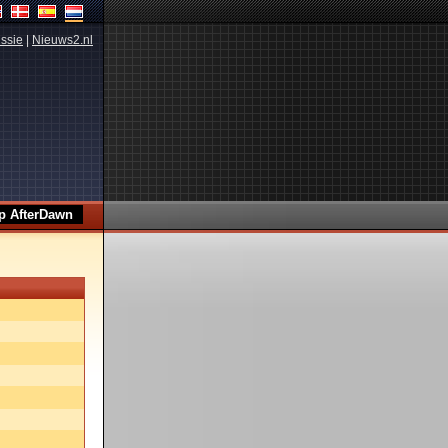
ssie
|
Nieuws2.nl