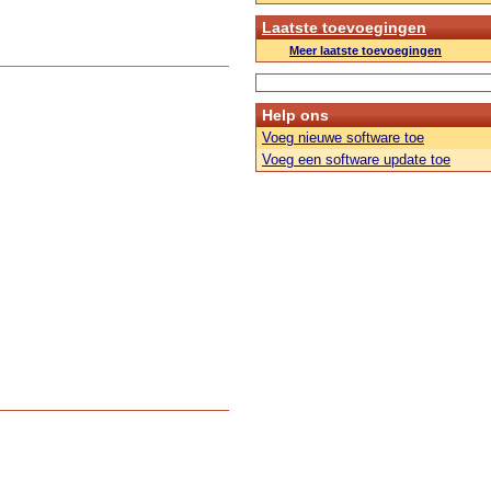
Laatste toevoegingen
Meer laatste toevoegingen
Help ons
Voeg nieuwe software toe
Voeg een software update toe