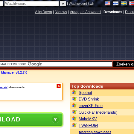
|
Wachtwoord kwijt
AfterDawn
|
Nieuws
|
Vraag en Antwoord
|
Downloads
|
Discu
 Manager v8.2.7.0
Top downloads
X
versie)
downloaden.
Spotnet
DVD Shrink
coverXP Free
QuickPar (nederlands)
NLOAD
MakeMKV
HWiNFO64
Meer top downloads