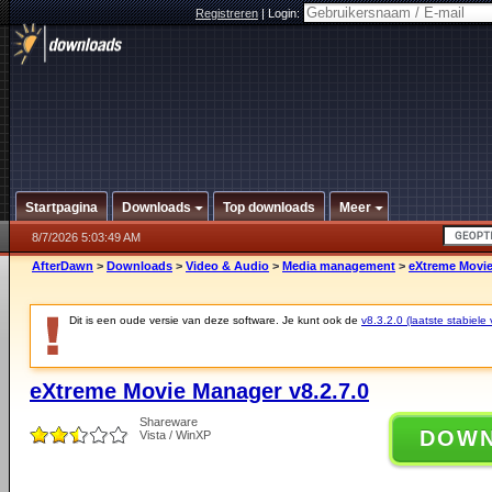
Registreren
|
Login:
Startpagina
Downloads
Top downloads
Meer
8/7/2026 5:03:49 AM
AfterDawn
>
Downloads
>
Video & Audio
>
Media management
>
eXtreme Movie
Dit is een oude versie van deze software. Je kunt ook de
v8.3.2.0 (laatste stabiele 
eXtreme Movie Manager v8.2.7.0
Shareware
DOW
Vista / WinXP