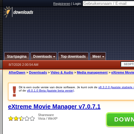
Registreren
|
Login:
Startpagina
Downloads
Top downloads
Meer
8/7/2026 2:00:54 AM
AfterDawn
>
Downloads
>
Video & Audio
>
Media management
>
eXtreme Movie
Dit is een oude versie van deze software. Je kunt ook de
v8.3.2.0 (laatste stabiele 
of de
v8.0.1.0 Beta (laatste beta versie)
.
eXtreme Movie Manager v7.0.7.1
Shareware
DOW
Vista / WinXP