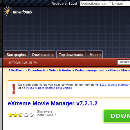
Registreren
|
Login:
Startpagina
Downloads
Top downloads
Meer
8/7/2026 9:28:25 PM
AfterDawn
>
Downloads
>
Video & Audio
>
Media management
>
eXtreme Movie
Dit is een oude versie van deze software. Je kunt ook de
v8.3.2.0 (laatste stabiele 
of de
v8.0.1.0 Beta (laatste beta versie)
.
eXtreme Movie Manager v7.2.1.2
Shareware
DOW
Vista / WinXP