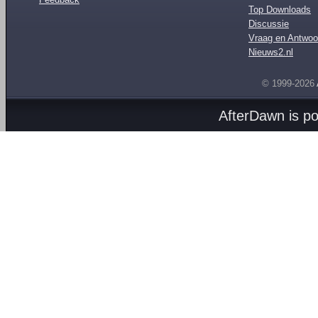
Top Downloads
Discussie
Vraag en Antwoo
Nieuws2.nl
© 1999-2026
AfterDawn is p