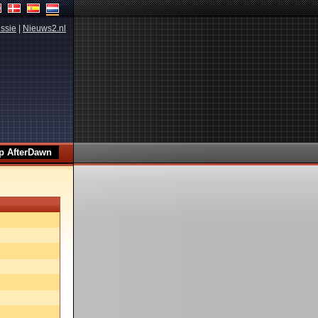
ssie
|
Nieuws2.nl