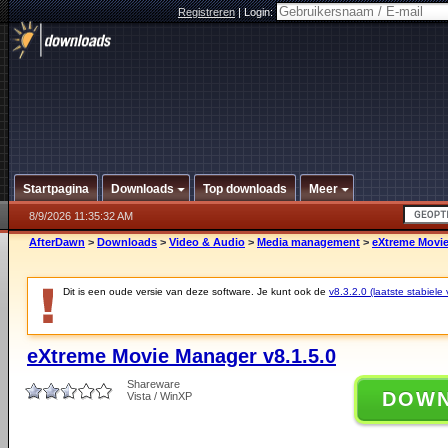
Registreren
|
Login:
Startpagina
Downloads
Top downloads
Meer
8/9/2026 11:35:32 AM
AfterDawn
>
Downloads
>
Video & Audio
>
Media management
>
eXtreme Movie
Dit is een oude versie van deze software. Je kunt ook de
v8.3.2.0 (laatste stabiele 
eXtreme Movie Manager v8.1.5.0
Shareware
DOW
Vista / WinXP