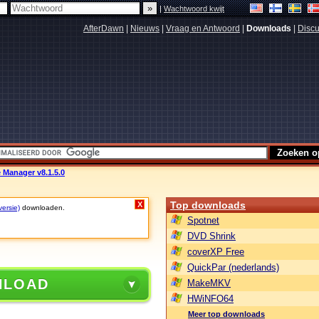
|
Wachtwoord kwijt
AfterDawn
|
Nieuws
|
Vraag en Antwoord
|
Downloads
|
Discu
 Manager v8.1.5.0
Top downloads
X
versie)
downloaden.
Spotnet
DVD Shrink
coverXP Free
QuickPar (nederlands)
NLOAD
MakeMKV
HWiNFO64
Meer top downloads