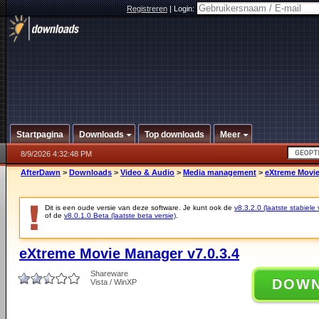
Registreren
|
Login:
Startpagina
Downloads
Top downloads
Meer
8/9/2026 4:32:48 PM
AfterDawn
>
Downloads
>
Video & Audio
>
Media management
>
eXtreme Movie
Dit is een oude versie van deze software. Je kunt ook de
v8.3.2.0 (laatste stabiele 
of de
v8.0.1.0 Beta (laatste beta versie)
.
eXtreme Movie Manager v7.0.3.4
Shareware
DOW
Vista / WinXP