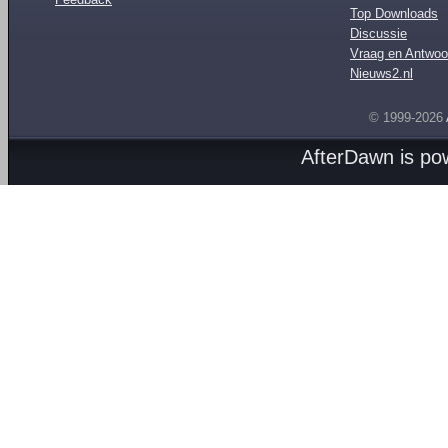
Top Downloads
Discussie
Vraag en Antwoo
Nieuws2.nl
© 1999-2026
AfterDawn is p