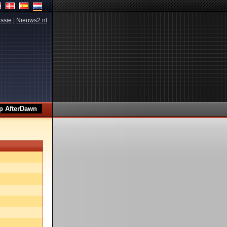
ssie
|
Nieuws2.nl