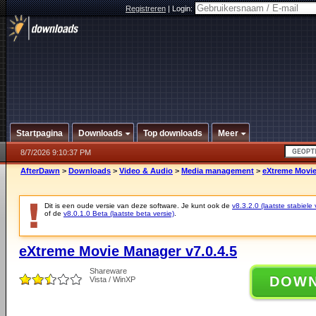
Registreren
|
Login:
Startpagina
Downloads
Top downloads
Meer
8/7/2026 9:10:37 PM
AfterDawn
>
Downloads
>
Video & Audio
>
Media management
>
eXtreme Movie
Dit is een oude versie van deze software. Je kunt ook de
v8.3.2.0 (laatste stabiele 
of de
v8.0.1.0 Beta (laatste beta versie)
.
eXtreme Movie Manager v7.0.4.5
Shareware
DOW
Vista / WinXP