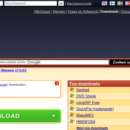
|
Wachtwoord kwijt
AfterDawn
|
Nieuws
|
Vraag en Antwoord
|
Downloads
|
Discu
 Manager v7.0.4.5
Top downloads
X
versie)
downloaden.
Spotnet
DVD Shrink
coverXP Free
QuickPar (nederlands)
NLOAD
MakeMKV
HWiNFO64
Meer top downloads