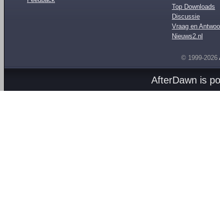
Top Downloads
Discussie
Vraag en Antwoo
Nieuws2.nl
© 1999-2026
AfterDawn is p