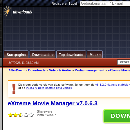
Registreren
|
Login:
Startpagina
Downloads
Top downloads
Meer
8/7/2026 11:28:39 AM
AfterDawn
>
Downloads
>
Video & Audio
>
Media management
>
eXtreme Movie
Dit is een oude versie van deze software. Je kunt ook de
v8.3.2.0 (laatste stabiele 
of de
v8.0.1.0 Beta (laatste beta versie)
.
eXtreme Movie Manager v7.0.6.3
Shareware
DOW
Vista / WinXP