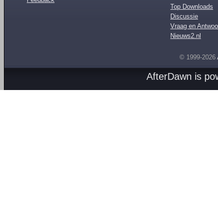
Top Downloads
Discussie
Vraag en Antwoo
Nieuws2.nl
© 1999-2026
AfterDawn is p