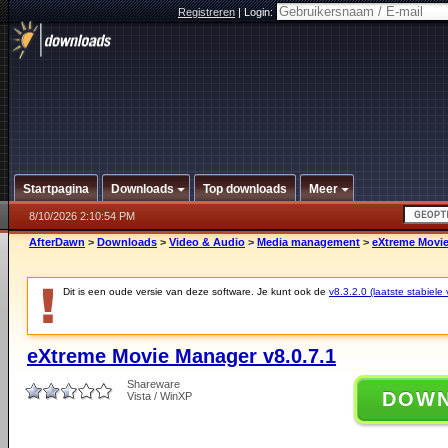
Registreren
|
Login:
Startpagina
Downloads
Top downloads
Meer
8/10/2026 2:10:54 PM
AfterDawn
>
Downloads
>
Video & Audio
>
Media management
>
eXtreme Movie
Dit is een oude versie van deze software. Je kunt ook de
v8.3.2.0 (laatste stabiele 
eXtreme Movie Manager v8.0.7.1
Shareware
DOW
Vista / WinXP