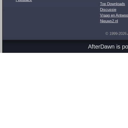
Top Downloads
Discussie
Vraag en Antwoo
Nieuws2.nl
© 1999-2026
AfterDawn is p