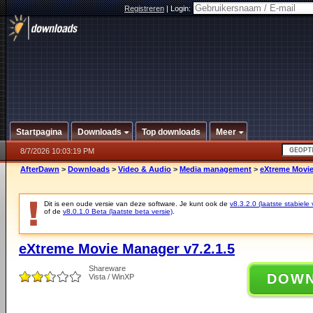
Registreren
|
Login:
Startpagina
Downloads
Top downloads
Meer
8/7/2026 10:03:19 PM
AfterDawn
>
Downloads
>
Video & Audio
>
Media management
>
eXtreme Movie
Dit is een oude versie van deze software. Je kunt ook de
v8.3.2.0 (laatste stabiele 
of de
v8.0.1.0 Beta (laatste beta versie)
.
eXtreme Movie Manager v7.2.1.5
Shareware
DOW
Vista / WinXP