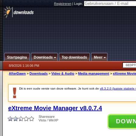
Registreren
|
Login:
Startpagina
Downloads
Top downloads
Meer
8/9/2026 1:16:06 PM
AfterDawn
>
Downloads
>
Video & Audio
>
Media management
>
eXtreme Movie
Dit is een oude versie van deze software. Je kunt ook de
v8.3.2.0 (laatste stabiele 
eXtreme Movie Manager v8.0.7.4
Shareware
DOW
Vista / WinXP