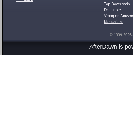
Top Downloads
Discussie
Vraag en Antwoo
Nieuws2.nl
© 1999-2026
AfterDawn is p