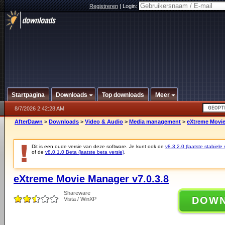
Registreren
|
Login:
Startpagina
Downloads
Top downloads
Meer
8/7/2026 2:42:28 AM
AfterDawn
>
Downloads
>
Video & Audio
>
Media management
>
eXtreme Movie
Dit is een oude versie van deze software. Je kunt ook de
v8.3.2.0 (laatste stabiele 
of de
v8.0.1.0 Beta (laatste beta versie)
.
eXtreme Movie Manager v7.0.3.8
Shareware
DOW
Vista / WinXP