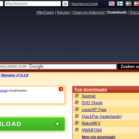
|
Wachtwoord kwijt
AfterDawn
|
Nieuws
|
Vraag en Antwoord
|
Downloads
|
Discu
 Manager v7.0.3.8
Top downloads
X
versie)
downloaden.
Spotnet
DVD Shrink
coverXP Free
QuickPar (nederlands)
NLOAD
MakeMKV
HWiNFO64
Meer top downloads