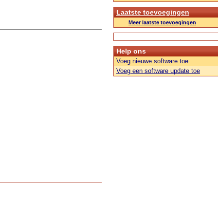
Laatste toevoegingen
Meer laatste toevoegingen
Help ons
Voeg nieuwe software toe
Voeg een software update toe