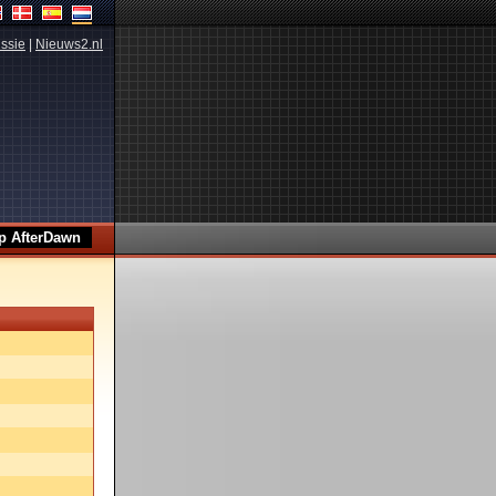
ssie
|
Nieuws2.nl