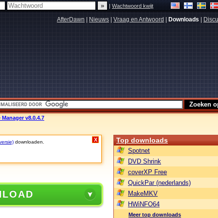
|
Wachtwoord kwijt
AfterDawn
|
Nieuws
|
Vraag en Antwoord
|
Downloads
|
Discu
 Manager v8.0.4.7
Top downloads
X
versie)
downloaden.
Spotnet
DVD Shrink
coverXP Free
QuickPar (nederlands)
NLOAD
MakeMKV
HWiNFO64
Meer top downloads