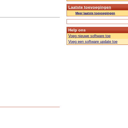
Laatste toevoegingen
Meer laatste toevoegingen
Help ons
Voeg nieuwe software toe
Voeg een software update toe