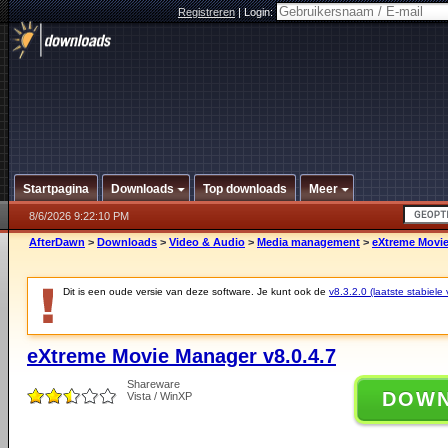
Registreren
|
Login:
Startpagina
Downloads
Top downloads
Meer
8/6/2026 9:22:10 PM
AfterDawn
>
Downloads
>
Video & Audio
>
Media management
>
eXtreme Movie
Dit is een oude versie van deze software. Je kunt ook de
v8.3.2.0 (laatste stabiele 
eXtreme Movie Manager v8.0.4.7
Shareware
DOW
Vista / WinXP