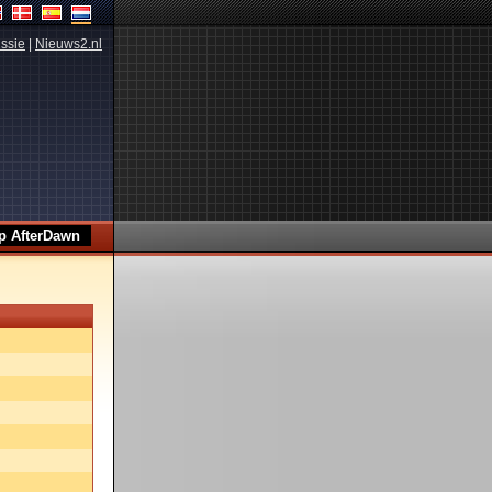
ssie
|
Nieuws2.nl