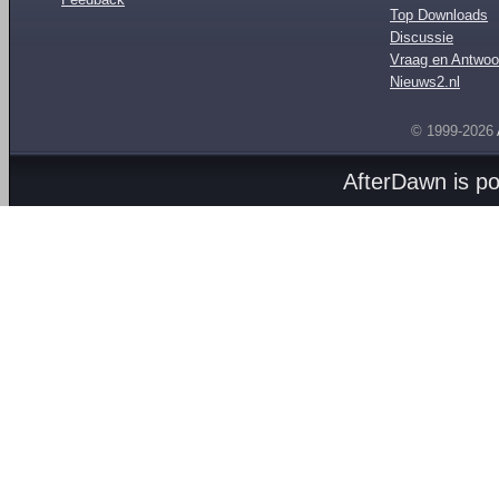
Top Downloads
Discussie
Vraag en Antwoo
Nieuws2.nl
© 1999-2026
AfterDawn is p