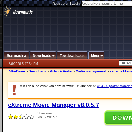
Registreren
|
Login:
Startpagina
Downloads
Top downloads
Meer
8/6/2026 5:47:34 PM
AfterDawn
>
Downloads
>
Video & Audio
>
Media management
>
eXtreme Movie
Dit is een oude versie van deze software. Je kunt ook de
v8.3.2.0 (laatste stabiele 
eXtreme Movie Manager v8.0.5.7
Shareware
DOW
Vista / WinXP