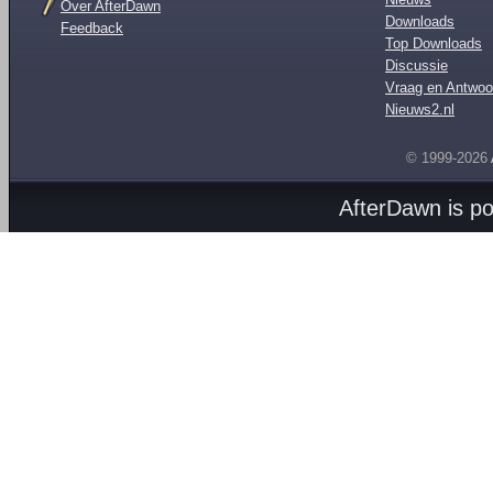
Over AfterDawn
Downloads
Feedback
Top Downloads
Discussie
Vraag en Antwoo
Nieuws2.nl
© 1999-2026
AfterDawn is p