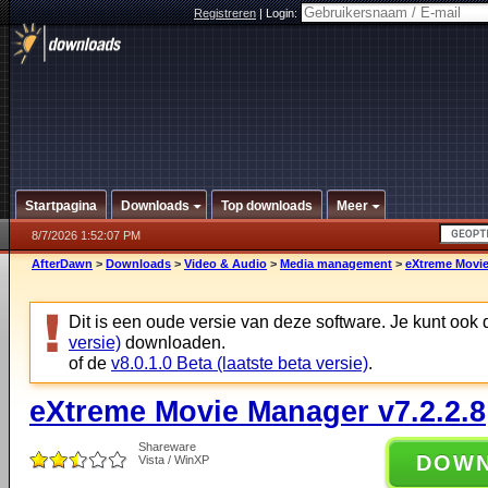
Registreren
|
Login:
Startpagina
Downloads
Top downloads
Meer
8/7/2026 1:52:07 PM
AfterDawn
>
Downloads
>
Video & Audio
>
Media management
>
eXtreme Movie
Dit is een oude versie van deze software. Je kunt ook
versie)
downloaden.
of de
v8.0.1.0 Beta (laatste beta versie)
.
eXtreme Movie Manager v7.2.2.8
Shareware
DOW
Vista / WinXP