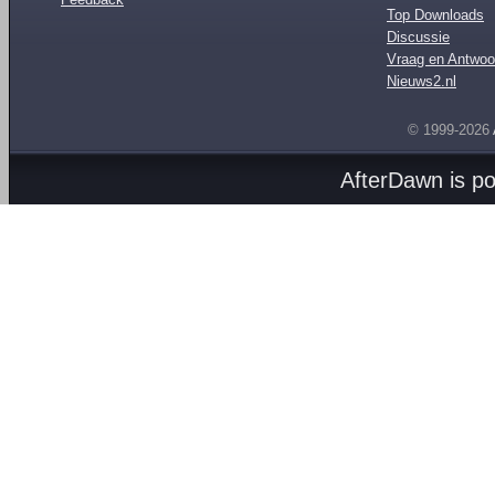
Top Downloads
Discussie
Vraag en Antwoo
Nieuws2.nl
© 1999-2026
AfterDawn is p