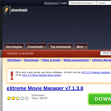
Registreren
|
Login:
Startpagina
Downloads
Top downloads
Meer
8/6/2026 11:48:48 PM
AfterDawn
>
Downloads
>
Video & Audio
>
Media management
>
eXtreme Movie
Dit is een oude versie van deze software. Je kunt ook de
v8.3.2.0 (laatste stabiele 
of de
v8.0.1.0 Beta (laatste beta versie)
.
eXtreme Movie Manager v7.1.3.8
Shareware
DOW
Vista / WinXP