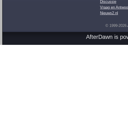
Discussie
Vraag en Antwoo
Nieuws2.nl
© 1999-2026
AfterDawn is p