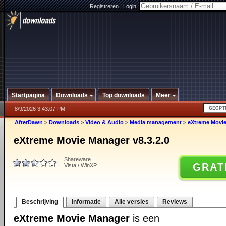
Registreren
|
Login:
Startpagina
Downloads
Top downloads
Meer
8/9/2026 3:43:07 PM
AfterDawn
>
Downloads
>
Video & Audio
>
Media management
>
eXtreme Movie
eXtreme Movie Manager v8.3.2.0
Shareware
GRAT
Vista / WinXP
Beschrijving
Informatie
Alle versies
Reviews
eXtreme Movie Manager
is een