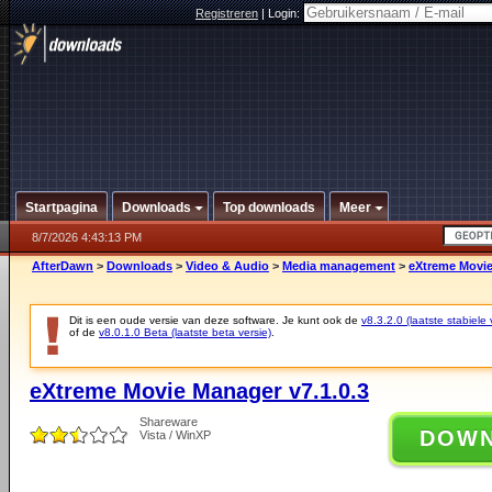
Registreren
|
Login:
Startpagina
Downloads
Top downloads
Meer
8/7/2026 4:43:13 PM
AfterDawn
>
Downloads
>
Video & Audio
>
Media management
>
eXtreme Movie
Dit is een oude versie van deze software. Je kunt ook de
v8.3.2.0 (laatste stabiele 
of de
v8.0.1.0 Beta (laatste beta versie)
.
eXtreme Movie Manager v7.1.0.3
Shareware
DOW
Vista / WinXP