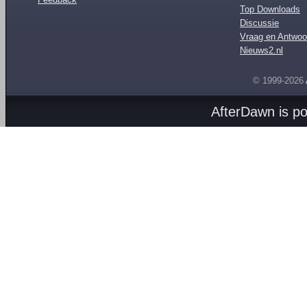
Top Downloads
Discussie
Vraag en Antwoo
Nieuws2.nl
© 1999-2026
AfterDawn is p