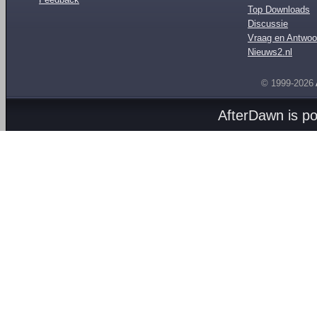
Top Downloads
Discussie
Vraag en Antwoo
Nieuws2.nl
© 1999-2026
AfterDawn is p