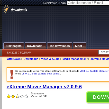
Registreren
|
Login:
Startpagina
Downloads
Top downloads
Meer
8/6/2026 7:50:35 AM
AfterDawn
>
Downloads
>
Video & Audio
>
Media management
>
eXtreme Movie
Dit is een oude versie van deze software. Je kunt ook de
v8.3.2.0 (laatste stabiele 
of de
v8.0.1.0 Beta (laatste beta versie)
.
eXtreme Movie Manager v7.0.9.6
Shareware
DOW
Vista / WinXP