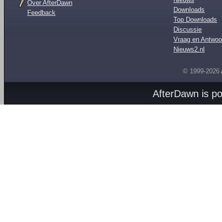
Over AfterDawn
Downloads
Feedback
Top Downloads
Discussie
Vraag en Antwoo
Nieuws2.nl
© 1999-2026
AfterDawn is p