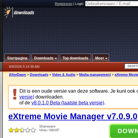
Registreren
|
Login:
Startpagina
Downloads
Top downloads
Meer
8/8/2026 5:14:36 AM
AfterDawn
>
Downloads
>
Video & Audio
>
Media management
>
eXtreme Movie
Dit is een oude versie van deze software. Je kunt ook
versie)
downloaden.
of de
v8.0.1.0 Beta (laatste beta versie)
.
eXtreme Movie Manager v7.0.9.0
Shareware
DOW
Vista / WinXP