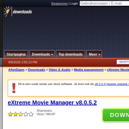
Registreren
|
Login:
Startpagina
Downloads
Top downloads
Meer
8/8/2026 3:55:13 PM
AfterDawn
>
Downloads
>
Video & Audio
>
Media management
>
eXtreme Movie
Dit is een oude versie van deze software. Je kunt ook de
v8.3.2.0 (laatste stabiele 
eXtreme Movie Manager v8.0.5.2
Shareware
DOW
Vista / WinXP