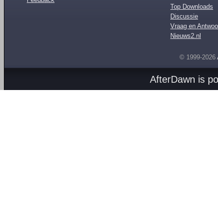
Top Downloads
Discussie
Vraag en Antwoo
Nieuws2.nl
© 1999-2026
AfterDawn is p