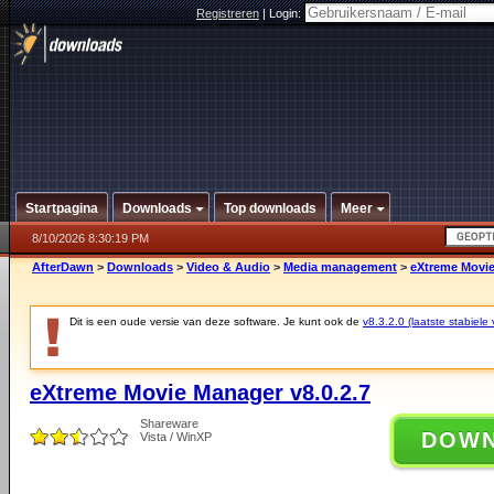
Registreren
|
Login:
Startpagina
Downloads
Top downloads
Meer
8/10/2026 8:30:19 PM
AfterDawn
>
Downloads
>
Video & Audio
>
Media management
>
eXtreme Movie
Dit is een oude versie van deze software. Je kunt ook de
v8.3.2.0 (laatste stabiele 
eXtreme Movie Manager v8.0.2.7
Shareware
DOW
Vista / WinXP