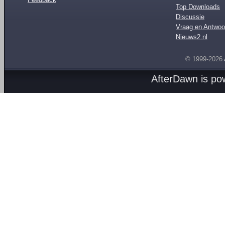
Top Downloads
Discussie
Vraag en Antwoo
Nieuws2.nl
© 1999-2026
AfterDawn is p