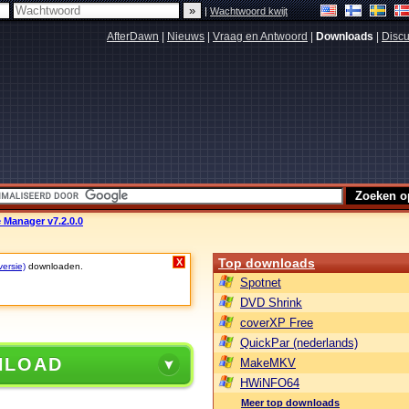
|
Wachtwoord kwijt
AfterDawn
|
Nieuws
|
Vraag en Antwoord
|
Downloads
|
Discu
 Manager v7.2.0.0
Top downloads
X
versie)
downloaden.
Spotnet
DVD Shrink
coverXP Free
QuickPar (nederlands)
NLOAD
MakeMKV
HWiNFO64
Meer top downloads