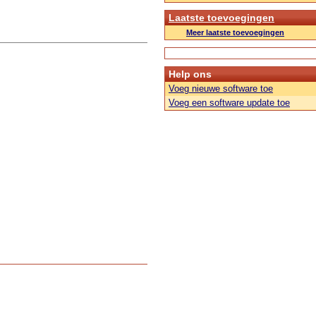
Laatste toevoegingen
Meer laatste toevoegingen
Help ons
Voeg nieuwe software toe
Voeg een software update toe