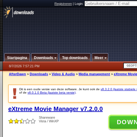
Registreren
|
Login:
Startpagina
Downloads
Top downloads
Meer
8/7/2026 7:57:21 PM
AfterDawn
>
Downloads
>
Video & Audio
>
Media management
>
eXtreme Movie
Dit is een oude versie van deze software. Je kunt ook de
v8.3.2.0 (laatste stabiele 
of de
v8.0.1.0 Beta (laatste beta versie)
.
eXtreme Movie Manager v7.2.0.0
Shareware
DOW
Vista / WinXP