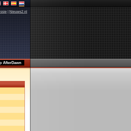
ssie
|
Nieuws2.nl