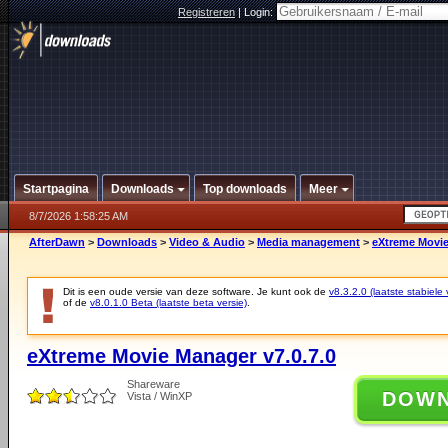
Registreren
|
Login:
Startpagina
Downloads
Top downloads
Meer
8/7/2026 1:58:25 AM
AfterDawn
>
Downloads
>
Video & Audio
>
Media management
>
eXtreme Movie
Dit is een oude versie van deze software. Je kunt ook de
v8.3.2.0 (laatste stabiele 
of de
v8.0.1.0 Beta (laatste beta versie)
.
eXtreme Movie Manager v7.0.7.0
Shareware
DOW
Vista / WinXP