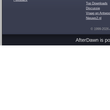
Top Downloads
Discussie
Vraag en Antwoo
Nieuws2.nl
© 1999-2026
AfterDawn is p