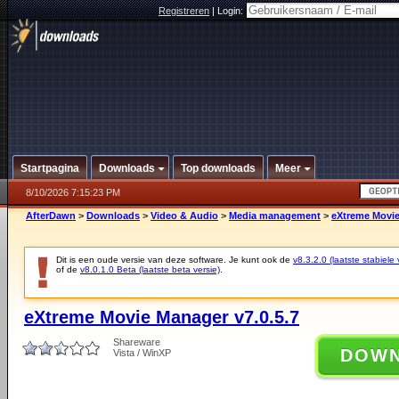
Registreren
|
Login:
Startpagina
Downloads
Top downloads
Meer
8/10/2026 7:15:23 PM
AfterDawn
>
Downloads
>
Video & Audio
>
Media management
>
eXtreme Movie
Dit is een oude versie van deze software. Je kunt ook de
v8.3.2.0 (laatste stabiele 
of de
v8.0.1.0 Beta (laatste beta versie)
.
eXtreme Movie Manager v7.0.5.7
Shareware
DOW
Vista / WinXP