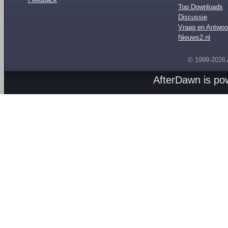
Top Downloads
Discussie
Vraag en Antwoo
Nieuws2.nl
© 1999-2026
AfterDawn is p