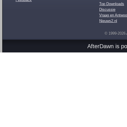
Top Downloads
Discussie
Vraag en Antwoo
Nieuws2.nl
© 1999-2026
AfterDawn is p