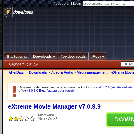
Registreren
|
Login:
Startpagina
Downloads
Top downloads
Meer
8/6/2026 7:47:51 AM
AfterDawn
>
Downloads
>
Video & Audio
>
Media management
>
eXtreme Movie
Dit is een oude versie van deze software. Je kunt ook de
v8.3.2.0 (laatste stabiele 
of de
v8.0.1.0 Beta (laatste beta versie)
.
eXtreme Movie Manager v7.0.9.9
Shareware
DOW
Vista / WinXP