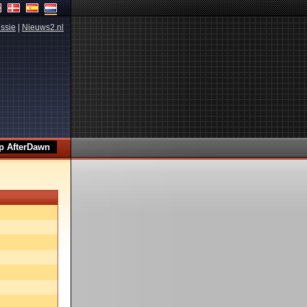
ssie
|
Nieuws2.nl