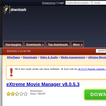
Registreren
|
Login:
Startpagina
Downloads
Top downloads
Meer
8/8/2026 2:10:40 PM
AfterDawn
>
Downloads
>
Video & Audio
>
Media management
>
eXtreme Movie
Dit is een oude versie van deze software. Je kunt ook de
v8.3.2.0 (laatste stabiele 
eXtreme Movie Manager v8.0.5.3
Shareware
DOW
Vista / WinXP