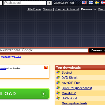
|
Wachtwoord kwijt
AfterDawn
|
Nieuws
|
Vraag en Antwoord
|
Downloads
|
Discu
 Manager v8.0.5.3
Top downloads
X
versie)
downloaden.
Spotnet
DVD Shrink
coverXP Free
QuickPar (nederlands)
NLOAD
MakeMKV
HWiNFO64
Meer top downloads