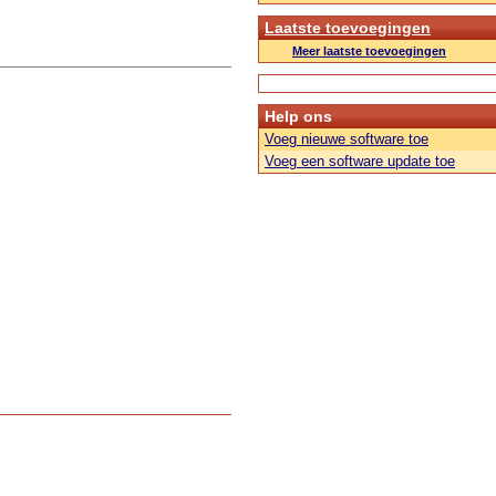
Laatste toevoegingen
Meer laatste toevoegingen
Help ons
Voeg nieuwe software toe
Voeg een software update toe