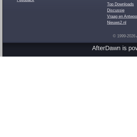
Top Downloads
Discussie
Vraag en Antwoo
Nieuws2.nl
© 1999-2026
AfterDawn is p