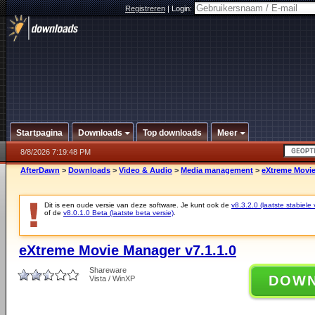
Registreren
|
Login:
Startpagina
Downloads
Top downloads
Meer
8/8/2026 7:19:48 PM
AfterDawn
>
Downloads
>
Video & Audio
>
Media management
>
eXtreme Movie
Dit is een oude versie van deze software. Je kunt ook de
v8.3.2.0 (laatste stabiele 
of de
v8.0.1.0 Beta (laatste beta versie)
.
eXtreme Movie Manager v7.1.1.0
Shareware
DOW
Vista / WinXP