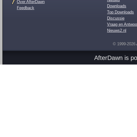
Over AfterDawn
Downloads
Feedback
Top Downloads
Discussie
Vraag en Antwoo
Nieuws2.nl
© 1999-2026
AfterDawn is p