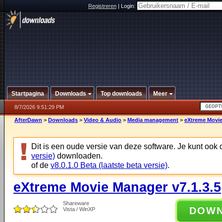
Registreren
|
Login:
Startpagina
Downloads
Top downloads
Meer
8/7/2026 9:51:29 PM
AfterDawn
>
Downloads
>
Video & Audio
>
Media management
>
eXtreme Movie
Dit is een oude versie van deze software. Je kunt ook
versie)
downloaden.
of de
v8.0.1.0 Beta (laatste beta versie)
.
eXtreme Movie Manager v7.1.3.5
Shareware
DOW
Vista / WinXP