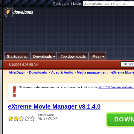
Registreren
|
Login:
Startpagina
Downloads
Top downloads
Meer
8/8/2026 6:06:58 AM
AfterDawn
>
Downloads
>
Video & Audio
>
Media management
>
eXtreme Movie
Dit is een oude versie van deze software. Je kunt ook de
v8.3.2.0 (laatste stabiele 
eXtreme Movie Manager v8.1.4.0
Shareware
DOW
Vista / WinXP