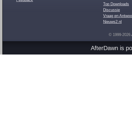
Top Downloads
Discussie
Vraag en Antwoo
Nieuws2.nl
© 1999-2026
AfterDawn is p