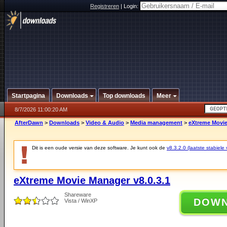
Registreren
|
Login:
Startpagina
Downloads
Top downloads
Meer
8/7/2026 11:00:20 AM
AfterDawn
>
Downloads
>
Video & Audio
>
Media management
>
eXtreme Movie
Dit is een oude versie van deze software. Je kunt ook de
v8.3.2.0 (laatste stabiele 
eXtreme Movie Manager v8.0.3.1
Shareware
DOW
Vista / WinXP