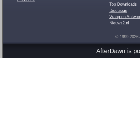
Top Downloads
Discussie
Vraag en Antwoo
Nieuws2.nl
© 1999-2026
AfterDawn is p