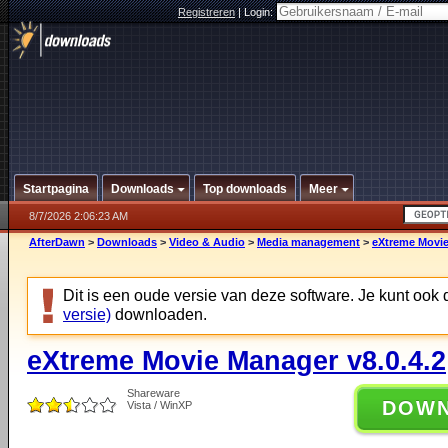
Registreren
|
Login:
Startpagina
Downloads
Top downloads
Meer
8/7/2026 2:06:23 AM
AfterDawn
>
Downloads
>
Video & Audio
>
Media management
>
eXtreme Movie
Dit is een oude versie van deze software. Je kunt ook
versie)
downloaden.
eXtreme Movie Manager v8.0.4.2
Shareware
DOW
Vista / WinXP