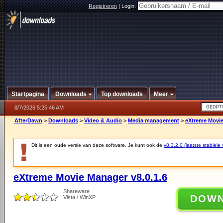
Registreren
|
Login:
Startpagina
Downloads
Top downloads
Meer
8/7/2026 5:25:46 AM
AfterDawn
>
Downloads
>
Video & Audio
>
Media management
>
eXtreme Movie
Dit is een oude versie van deze software. Je kunt ook de
v8.3.2.0 (laatste stabiele 
eXtreme Movie Manager v8.0.1.6
Shareware
DOW
Vista / WinXP