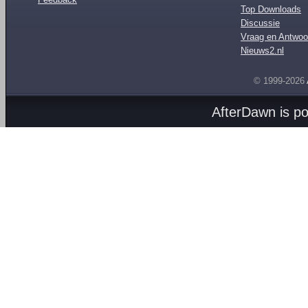
Top Downloads
Discussie
Vraag en Antwoo
Nieuws2.nl
© 1999-2026
AfterDawn is p