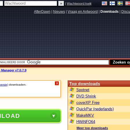
|
Wachtwoord kwijt
AfterDawn
|
Nieuws
|
Vraag en Antwoord
|
Downloads
|
Discu
 Manager v7.0.7.9
Top downloads
X
versie)
downloaden.
Spotnet
DVD Shrink
coverXP Free
QuickPar (nederlands)
NLOAD
MakeMKV
HWiNFO64
Meer top downloads