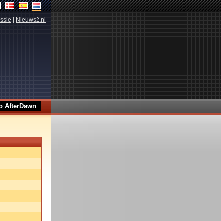
ssie
|
Nieuws2.nl