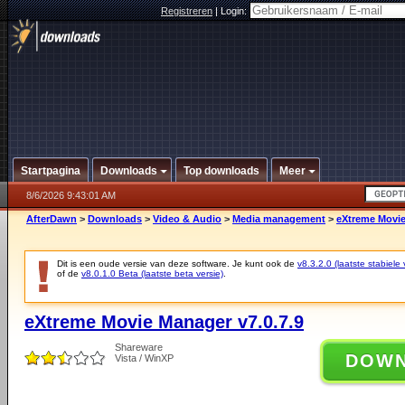
Registreren
|
Login:
Startpagina
Downloads
Top downloads
Meer
8/6/2026 9:43:01 AM
AfterDawn
>
Downloads
>
Video & Audio
>
Media management
>
eXtreme Movie
Dit is een oude versie van deze software. Je kunt ook de
v8.3.2.0 (laatste stabiele 
of de
v8.0.1.0 Beta (laatste beta versie)
.
eXtreme Movie Manager v7.0.7.9
Shareware
DOW
Vista / WinXP