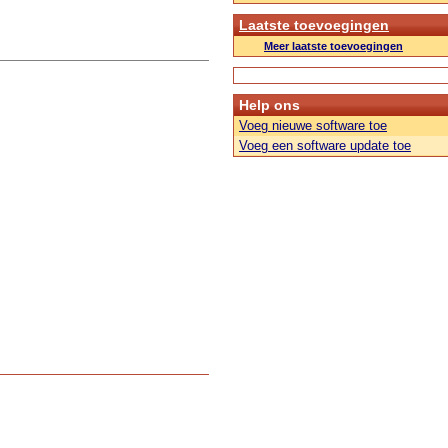
Laatste toevoegingen
Meer laatste toevoegingen
Help ons
Voeg nieuwe software toe
Voeg een software update toe