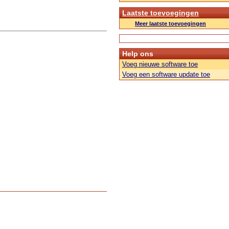
Laatste toevoegingen
Meer laatste toevoegingen
Help ons
Voeg nieuwe software toe
Voeg een software update toe