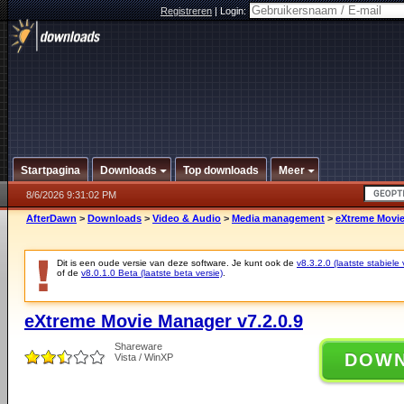
Registreren
|
Login:
Startpagina
Downloads
Top downloads
Meer
8/6/2026 9:31:02 PM
AfterDawn
>
Downloads
>
Video & Audio
>
Media management
>
eXtreme Movie
Dit is een oude versie van deze software. Je kunt ook de
v8.3.2.0 (laatste stabiele 
of de
v8.0.1.0 Beta (laatste beta versie)
.
eXtreme Movie Manager v7.2.0.9
Shareware
DOW
Vista / WinXP