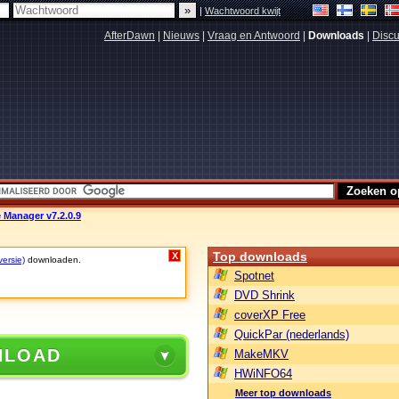
|
Wachtwoord kwijt
AfterDawn
|
Nieuws
|
Vraag en Antwoord
|
Downloads
|
Discu
 Manager v7.2.0.9
Top downloads
X
versie)
downloaden.
Spotnet
DVD Shrink
coverXP Free
QuickPar (nederlands)
NLOAD
MakeMKV
HWiNFO64
Meer top downloads