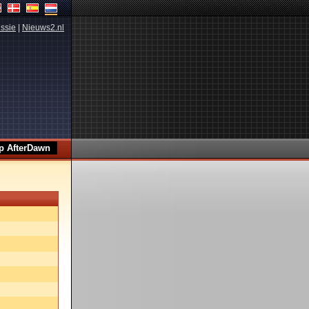
ssie
|
Nieuws2.nl