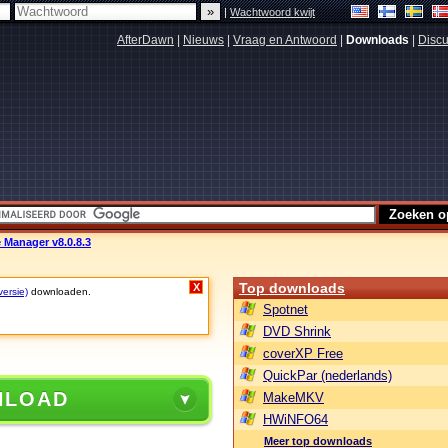
|
Wachtwoord kwijt
AfterDawn
|
Nieuws
|
Vraag en Antwoord
|
Downloads
|
Discu
 Manager v8.0.8.3
Top downloads
X
versie)
downloaden.
Spotnet
DVD Shrink
coverXP Free
QuickPar (nederlands)
NLOAD
MakeMKV
HWiNFO64
Meer top downloads