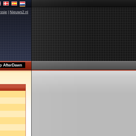
ssie
|
Nieuws2.nl