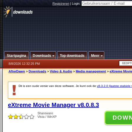
Registreren
|
Login:
Startpagina
Downloads
Top downloads
Meer
8/8/2026 12:32:25 PM
AfterDawn
>
Downloads
>
Video & Audio
>
Media management
>
eXtreme Movie
Dit is een oude versie van deze software. Je kunt ook de
v8.3.2.0 (laatste stabiele 
eXtreme Movie Manager v8.0.8.3
Shareware
DOW
Vista / WinXP