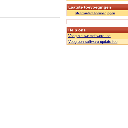
Laatste toevoegingen
Meer laatste toevoegingen
Help ons
Voeg nieuwe software toe
Voeg een software update toe